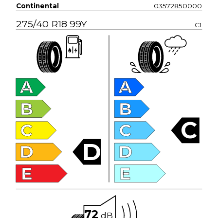
Continental
03572850000
275/40 R18 99Y
C1
A
A
B
B
C
C
C
D
D
D
E
E
72
dB