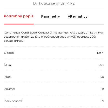
Do košíku se přidají
4
ks.
Podrobný popis
Parametry
Alternativy
Continental Conti Sport Contact 3 má asymetrický dezén, unikátní tvar
dezénových drážek zajišťuje lepší odvod vody a vyšší odolnost vůči
aquaplaningu.
Období
Letní
Šířka
275
Profil
40
Průměr
18
Index nosnosti
99