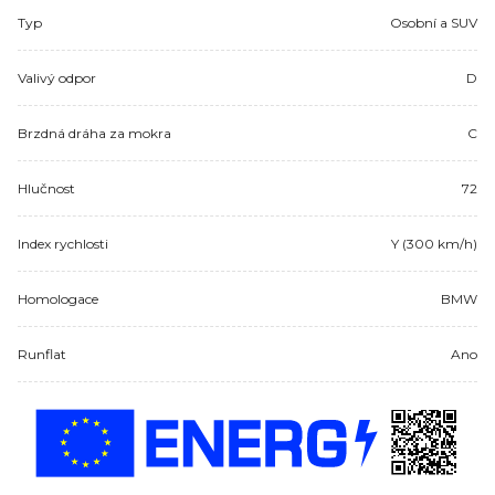
Typ
Osobní a SUV
Valivý odpor
D
Brzdná dráha za mokra
C
Hlučnost
72
Index rychlosti
Y (300 km/h)
Homologace
BMW
Runflat
Ano