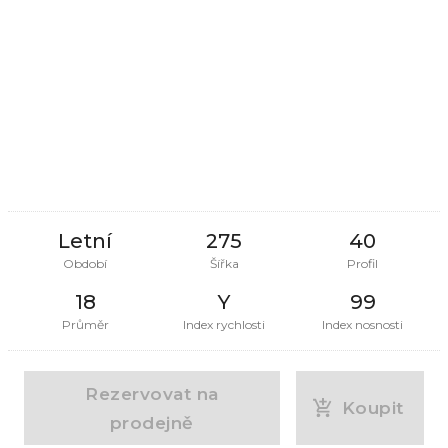
Letní
275
40
Období
Šířka
Profil
18
Y
99
Průměr
Index rychlosti
Index nosnosti
Rezervovat na
Koupit
prodejně