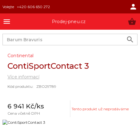
Volejte
+420 606 650 272
Prodej-pneu.cz
Continental
ContiSportContact 3
Více informací
Kód produktu
:
ZBO29789
6 941 Kč
/ks
Tento produkt už neprodáváme
Cena včetně DPH