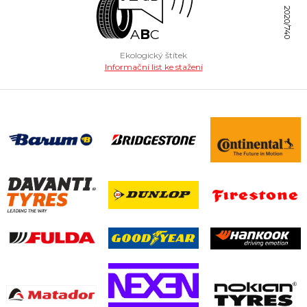
2020/740
A
B
C
Ekologický štítek
Informační list ke stažení