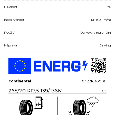
Hlučnost
76
Index rychlosti
M (130 km/h)
Použití
Dálkový a regionální
Náprava
Driving
Continental
04221630000
265/70 R17,5 139/136M
C3