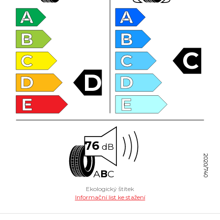
A
A
B
B
C
C
C
D
D
D
E
E
76
dB
2020/740
A
B
C
Ekologický štítek
Informační list ke stažení