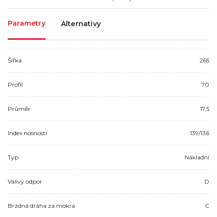
Parametry
Alternativy
Šířka
265
Profil
70
Průměr
17,5
Index nosnosti
139/136
Typ
Nákladní
Valivý odpor
D
Brzdná dráha za mokra
C