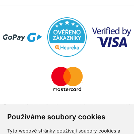
Tento projekt byl realizován za finanční podpory z prostředků
státního rozpočtu prostřednictvím Ministerstva průmyslu a
Používáme soubory cookies
obchodu v programu The Country for the Future
Tyto webové stránky používají soubory cookies a