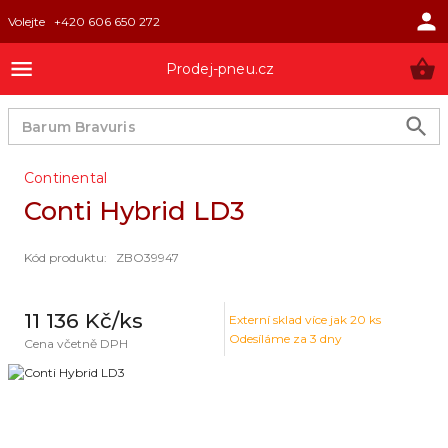
Volejte
+420 606 650 272
Prodej-pneu.cz
Continental
Conti Hybrid LD3
Kód produktu
:
ZBO39947
11 136 Kč
/ks
Externí sklad
více jak 20 ks
Odesíláme za 3 dny
Cena včetně DPH