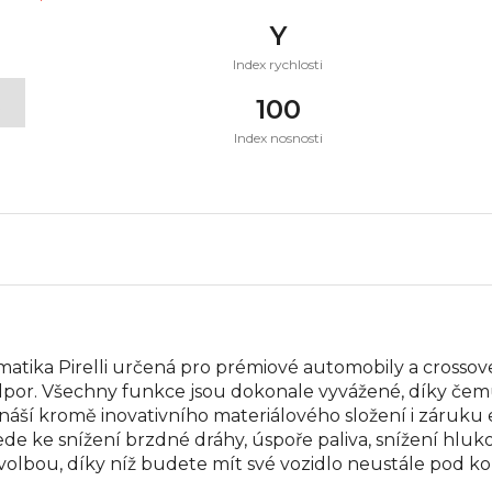
Y
Index rychlosti
t
100
Index nosnosti
atika Pirelli určená pro prémiové automobily a crosso
odpor. Všechny funkce jsou dokonale vyvážené, díky čem
náší kromě inovativního materiálového složení i záruku 
 vede ke snížení brzdné dráhy, úspoře paliva, snížení hlu
volbou, díky níž budete mít své vozidlo neustále pod ko