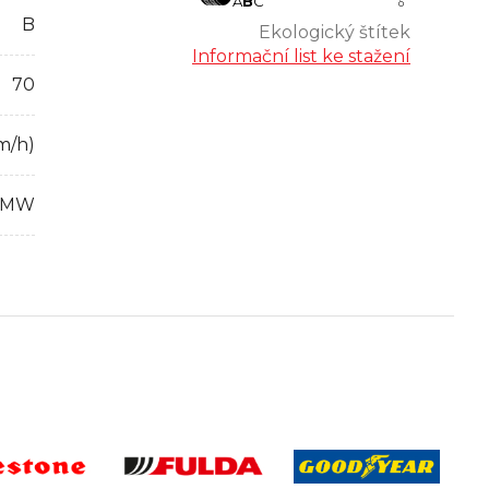
A
B
C
B
Ekologický štítek
Informační list ke stažení
70
m/h)
BMW