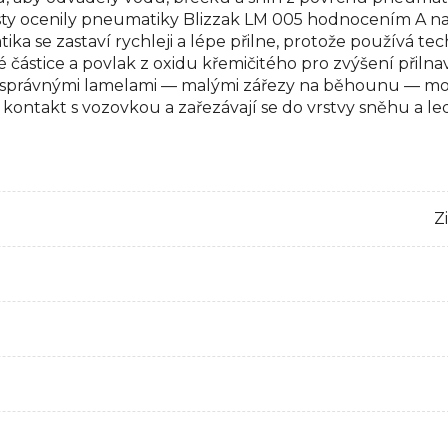
ty ocenily pneumatiky Blizzak LM 005 hodnocením A na
a se zastaví rychleji a lépe přilne, protože používá te
 částice a povlak z oxidu křemičitého pro zvýšení přiln
 správnými lamelami — malými zářezy na běhounu — moh
í kontakt s vozovkou a zařezávají se do vrstvy sněhu a l
Z