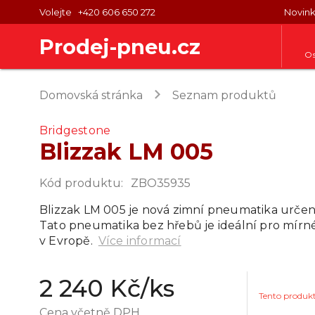
Volejte
+420 606 650 272
Novin
Prodej-pneu.cz
Os
keyboard_arrow_right
Domovská stránka
Seznam produktů
Bridgestone
Blizzak LM 005
Kód produktu
:
ZBO35935
Blizzak LM 005 je nová zimní pneumatika určen
Tato pneumatika bez hřebů je ideální pro mírné
v Evropě.
Více informací
2 240 Kč
/ks
Tento produk
Cena včetně DPH