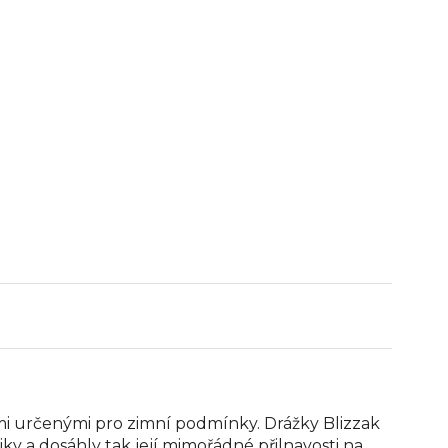
mi určenými pro zimní podmínky. Drážky Blizzak
y a dosáhly tak její mimořádné přilnavosti na