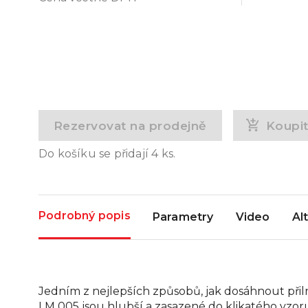
Rezervovat na prodejně
Koupi
Do košíku se přidají
4
ks.
Podrobný popis
Parametry
Video
Al
Jedním z nejlepších způsobů, jak dosáhnout přil
LM 005 jsou hlubší a zasazené do klikatého vzor