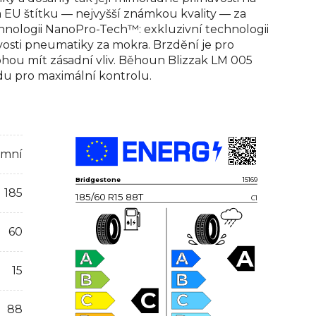
 EU štítku — nejvyšší známkou kvality — za
chnologii NanoPro-Tech™: exkluzivní technologii
avosti pneumatiky za mokra. Brzdění je pro
ou mít zásadní vliv. Běhoun Blizzak LM 005
edu pro maximální kontrolu.
imní
Bridgestone
15169
185
185/60 R15 88T
C1
60
A
A
A
15
B
B
C
C
C
88