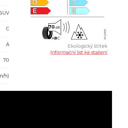
D
D
E
E
 SUV
70
dB
C
2020/740
A
B
C
A
Ekologický štítek
Informační list ke stažení
70
m/h)