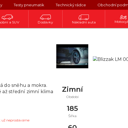
ky
Testy pneumatik
Technický rádce
Obchodní podm
Motocy
obní a SUV
Dodávky
Nákladní auta
á do sněhu a mokra.
Zimní
 až střední zimní klima
Období
185
Šířka
t už neprodáváme
60