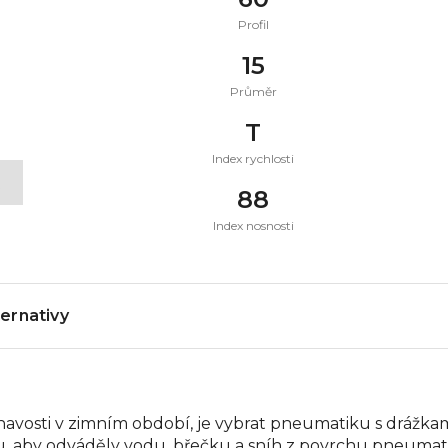
Profil
15
Průměr
T
Index rychlosti
t
88
Index nosnosti
ternativy
navosti v zimním období, je vybrat pneumatiku s drážka
u, aby odváděly vodu, břečku a sníh z povrchu pneumatik