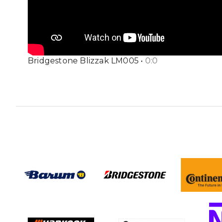
Bridgestone Blizzak LM005
•
0
:
0