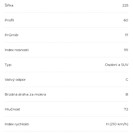
Šířka
225
Profil
60
Průměr
17
Index nosnosti
99
Typ
Osobní a SUV
Valivý odpor
C
Brzdná dráha za mokra
B
Hlučnost
72
Index rychlosti
H (210 km/h)