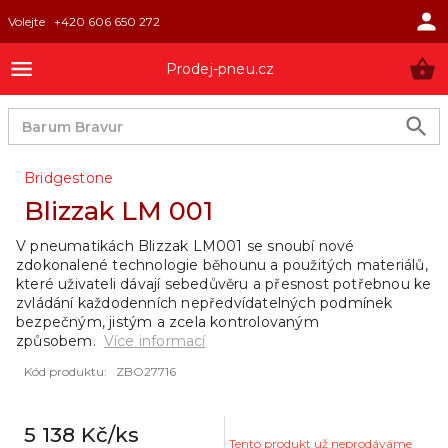
Volejte
+420 606 650 272
Prodej-pneu.cz
Bridgestone
Blizzak LM 001
V pneumatikách Blizzak LM001 se snoubí nové
zdokonalené technologie běhounu a použitých materiálů,
které uživateli dávají sebedůvěru a přesnost potřebnou ke
zvládání každodenních nepředvídatelných podmínek
bezpečným, jistým a zcela kontrolovaným
způsobem.
Více informací
Kód produktu
:
ZBO27716
5 138 Kč
/ks
Tento produkt už neprodáváme