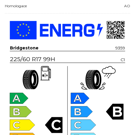
Homologace
AO
Bridgestone
9359
225/60 R17 99H
C1
A
A
B
B
B
C
C
C