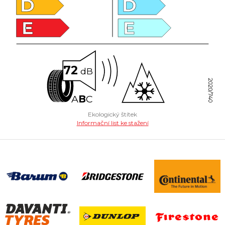
D
D
E
E
72
dB
2020/740
A
B
C
Ekologický štítek
Informační list ke stažení