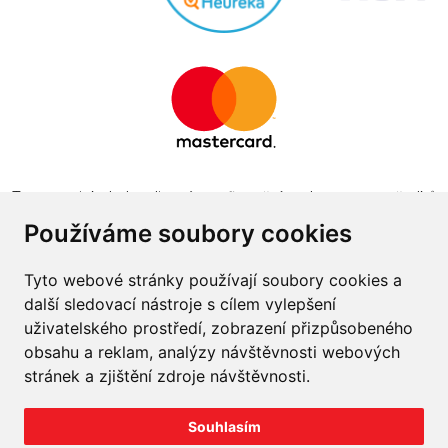
Tento projekt byl realizován za finanční podpory z prostředků
státního rozpočtu prostřednictvím Ministerstva průmyslu a
Používáme soubory cookies
obchodu v programu The Country for the Future
Tyto webové stránky používají soubory cookies a
další sledovací nástroje s cílem vylepšení
uživatelského prostředí, zobrazení přizpůsobeného
obsahu a reklam, analýzy návštěvnosti webových
Napište nám
stránek a zjištění zdroje návštěvnosti.
Slovník o pneumatikách
Souhlasím
Velkoobchod