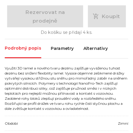
Rezervovat na
Koupit
prodejně
Do košíku se přidají
4
ks.
Podrobný popis
Parametry
Alternativy
Využití 3D lamel a nového tvaru dezénu zajišťuje vyváženou tuhost
dezénu bez snížení flexibility lamel. Vysoce objemné zešikmené drážky
vytvářejí vysokou střižnou sílu sněhu pro mimořádný záběr na sněhem
pokrytých silnicích. Polymery s technologií NanoPro-Tech zajišťují
optimální distribuci siliky, což zajišťuje pružnost směsi i v nízkých
teplotách pro nejlepší možnou přilnavost a kontakt s vozovkou.
Zaoblené rohy bloků zlepšují proudění vody a rozbředlého sněhu.
Rozšiřující se profil drážek ve tvaru rohu rychle čistí styčnou plochu a
dále zvětšuje kontakt s vozovkou a ovladatelnost.
Období
Zimní