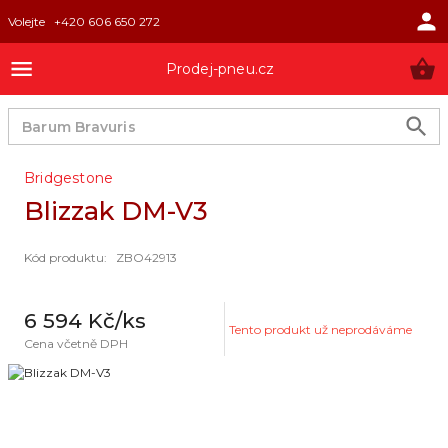
Volejte
+420 606 650 272
Prodej-pneu.cz
Bridgestone
Blizzak DM-V3
Kód produktu
:
ZBO42913
6 594 Kč
/ks
Tento produkt už neprodáváme
Cena včetně DPH