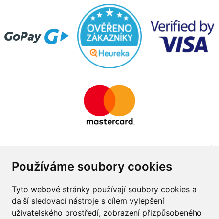
Tento projekt byl realizován za finanční podpory z prostředků
státního rozpočtu prostřednictvím Ministerstva průmyslu a
Používáme soubory cookies
obchodu v programu The Country for the Future
Tyto webové stránky používají soubory cookies a
další sledovací nástroje s cílem vylepšení
uživatelského prostředí, zobrazení přizpůsobeného