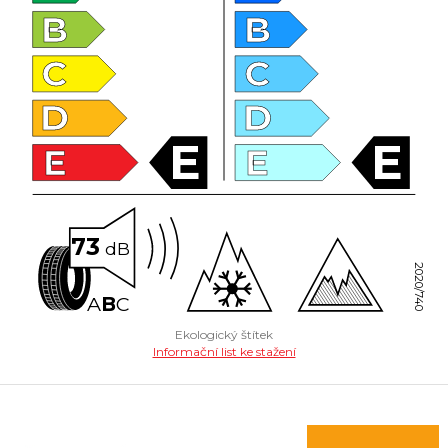
B
B
C
C
D
D
E
E
E
E
73
dB
2020/740
A
B
C
Ekologický štítek
Informační list ke stažení