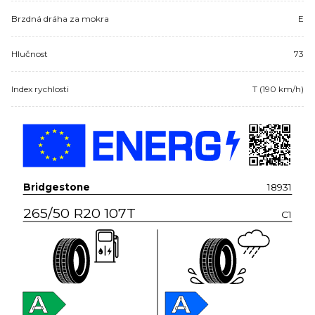
Brzdná dráha za mokra
E
Hlučnost
73
Index rychlosti
T (190 km/h)
Bridgestone
18931
265/50 R20 107T
C1
A
A