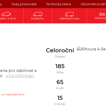
ky
Testy pneumatik
Technický rádce
Obchodní podm
Motocy
obní a SUV
Dodávky
Nákladní auta
Celoroční
Období
185
ena pro odolnost a
Šířka
í.
Více informací
65
Profil
t už neprodáváme
15
Průměr