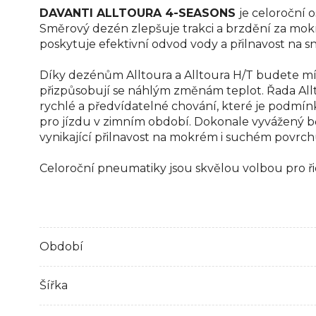
DAVANTI ALLTOURA 4-SEASONS
je celoroční
Směrový dezén zlepšuje trakci a brzdění za mokra
poskytuje efektivní odvod vody a přilnavost na s
Díky dezénům Alltoura a Alltoura H/T budete mí
přizpůsobují se náhlým změnám teplot. Řada Allto
rychlé a předvídatelné chování, které je podmí
pro jízdu v zimním období. Dokonale vyvážený bě
vynikající přilnavost na mokrém i suchém povrchu.
Celoroční pneumatiky jsou skvělou volbou pro řid
Období
Šířka