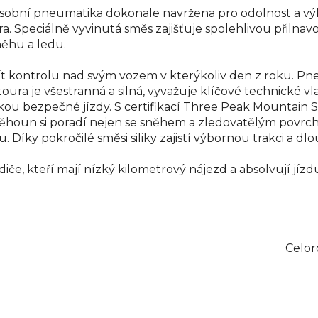
 osobní pneumatika dokonale navržena pro odolnost a v
. Speciálně vyvinutá směs zajišťuje spolehlivou přilnavo
něhu a ledu.
t kontrolu nad svým vozem v kterýkoliv den z roku. Pne
ura je všestranná a silná, vyvažuje klíčové technické v
nkou bezpečné jízdy. S certifikací Three Peak Mountain
houn si poradí nejen se sněhem a zledovatělým povrchem
 Díky pokročilé směsi siliky zajistí výbornou trakci a dl
iče, kteří mají nízký kilometrový nájezd a absolvují jí
Celor