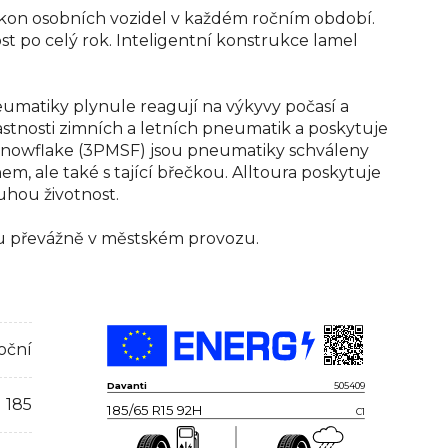
ýkon osobních vozidel v každém ročním období.
st po celý rok. Inteligentní konstrukce lamel
umatiky plynule reagují na výkyvy počasí a
lastnosti zimních a letních pneumatik a poskytuje
 Snowflake (3PMSF) jsou pneumatiky schváleny
, ale také s tající břečkou. Alltoura poskytuje
ouhou životnost.
zdu převážně v městském provozu.​
oční
Davanti
505409
185
185/65 R15 92H
C1