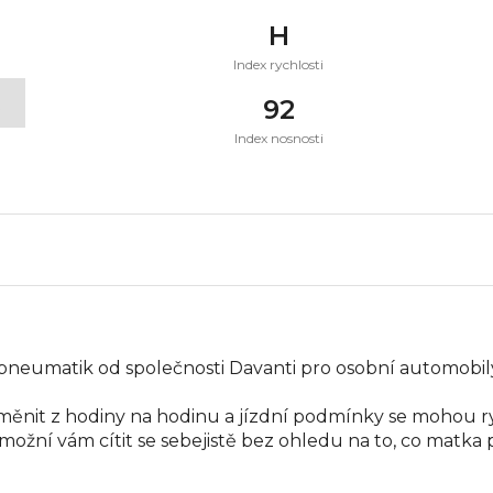
H
Index rychlosti
t
92
Index nosnosti
h pneumatik od společnosti Davanti pro osobní automobil
měnit z hodiny na hodinu a jízdní podmínky se mohou ry
možní vám cítit se sebejistě bez ohledu na to, co matka 