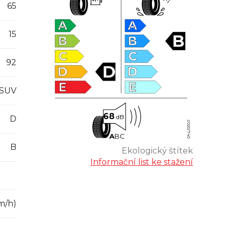
65
A
A
15
B
B
B
C
C
92
D
D
D
E
E
 SUV
68
dB
D
2020/740
A
B
C
B
Ekologický štítek
Informační list ke stažení
m/h)