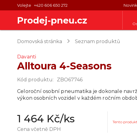
Volejte
+420 606 650 272
Novin
Prodej-pneu.cz
Os
keyboard_arrow_right
Domovská stránka
Seznam produktů
Davanti
Alltoura 4-Seasons
Kód produktu
:
ZBO67746
Celoroční osobní pneumatika je dokonale navrž
výkon osobních vozidel v každém ročním obdob
1 464 Kč
/ks
Tento produk
Cena včetně DPH